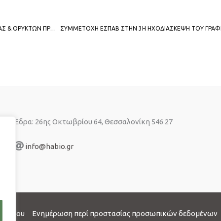
ΣΥΜΜΕΤΟΧΗ ΕΣΠΑΒ ΣΤΗΝ 1Η ΗΧΟΔΙΑΣΚΕΨΗ ΤΟΥ ΓΡΑΦΕΙΟΥ Γ. Γ. ΕΝΕΡΓΕΙΑΣ & ΟΡΥΚΤΩΝ ΠΡΩΤΩΝ ΥΛΩΝ ΤΟΥ ΥΠΟΥΡΓΕΙΟΥ ΠΕΡΙΒΑΛΛΟΝΤΟΣ ΚΑΙ ΕΝΕΡΓΕΙΑΣ ΜΕ ΘΕΜΑ: «ΠΡΟΒΛΗΜΑΤΑ ΤΟΥ ΚΛΑΔΟΥ ΤΩΝ ΑΠΕ ΛΟΓΩ COVID-19»
Έδρα: 26ης Οκτωβρίου 64, Θεσσαλονίκη 546 27
info@habio.gr
ορρήτου
Ενημέρωση περί προστασίας προσωπικών δεδομένων