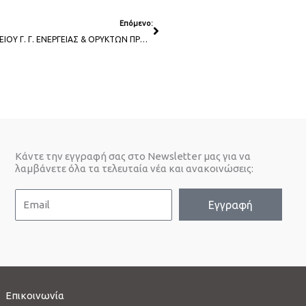
Next
Επόμενο:
ΣΥΜΜΕΤΟΧΗ ΕΣΠΑΒ ΣΤΗΝ 3Η ΗΧΟΔΙΑΣΚΕΨΗ ΤΟΥ ΓΡΑΦΕΙΟΥ Γ. Γ. ΕΝΕΡΓΕΙΑΣ & ΟΡΥΚΤΩΝ ΠΡΩΤΩΝ ΥΛΩΝ ΤΟΥ ΥΠΟΥΡΓΕΙΟΥ ΠΕΡΙΒΑΛΛΟΝΤΟΣ ΚΑΙ ΕΝΕΡΓΕΙΑΣ ΜΕ ΘΕΜΑ: «ΠΡΟΒΛΗΜΑΤΑ ΤΟΥ ΚΛΑΔΟΥ ΤΩΝ ΑΠΕ ΛΟΓΩ COVID-19»
Κάντε την εγγραφή σας στο Newsletter μας για να
λαμβάνετε όλα τα τελευταία νέα και ανακοινώσεις:
E
Εγγραφή
m
a
i
l
Επικοινωνία