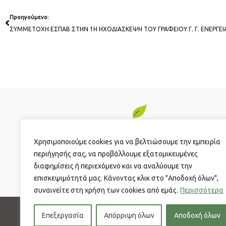
Prev
Προηγούμενο:
Χρησιμοποιούμε cookies για να βελτιώσουμε την εμπειρία
Ελληνικός Σύνδεσμος Παραγωγών Βιοαερίου (ΕΣΠΑΒ)
περιήγησής σας, να προβάλλουμε εξατομικευμένες
διαφημίσεις ή περιεχόμενο και να αναλύουμε την
επισκεψιμότητά μας. Κάνοντας κλικ στο "Αποδοχή όλων",
συναινείτε στη χρήση των cookies από εμάς.
Περισσότερα
Επεξεργασία
Απόρριψη όλων
Αποδοχή όλων
Πολιτική απ