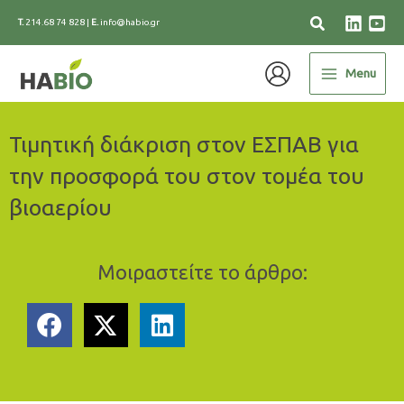
Μετάβαση
T.
214.68 74 828
|
E.
info@habio.gr
στο
περιεχόμενο
Menu
Τιμητική διάκριση στον ΕΣΠΑΒ για
την προσφορά του στον τομέα του
βιοαερίου
Μοιραστείτε το άρθρο: