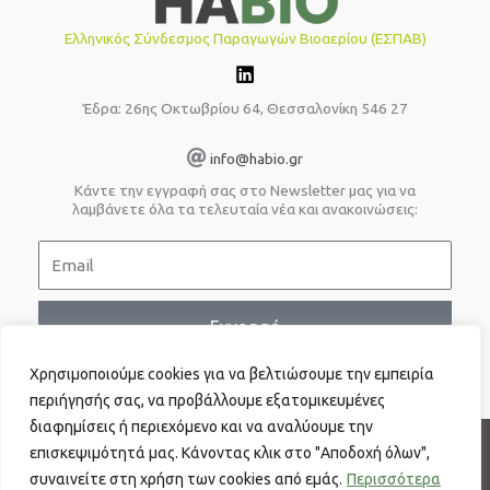
Ελληνικός Σύνδεσμος Παραγωγών Βιοαερίου (ΕΣΠΑΒ)
Έδρα: 26ης Οκτωβρίου 64, Θεσσαλονίκη 546 27
info@habio.gr
Κάντε την εγγραφή σας στο Newsletter μας για να
λαμβάνετε όλα τα τελευταία νέα και ανακοινώσεις:
E
m
a
i
Εγγραφή
l
Χρησιμοποιούμε cookies για να βελτιώσουμε την εμπειρία
περιήγησής σας, να προβάλλουμε εξατομικευμένες
διαφημίσεις ή περιεχόμενο και να αναλύουμε την
επισκεψιμότητά μας. Κάνοντας κλικ στο "Αποδοχή όλων",
Πολιτική απορρήτου
συναινείτε στη χρήση των cookies από εμάς.
Ενημέρωση περί προστασίας προσωπικών δεδομένων
Περισσότερα