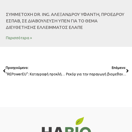
ΣΥΜΜΕΤΟΧΗ DR. ING. ΑΛΕΞΑΝΔΡΟΥ ΥΦΑΝΤΗ, ΠΡΟΕΔΡΟΥ
ΕΣΠΑΒ, ΣΕ ΔΙΑΒΟΥΛΕΥΣΗ ΥΠΕΝ ΓΙΑ ΤΟ ΘΕΜΑ
ΔΙΕΥΘΕΤΗΣΗΣ ΕΛΛΕΙΜΜΑΤΟΣ ΕΛΑΠΕ
Περισσότερα »
Prev
Ne
Προηγούμενο:
Επόμενο:
“REPowerEU”: Καταγραφή προκλήσεων στον τομέα του βιομεθανίου στην Ελλάδα
Ρεκόρ για την παραγωγή βιομεθανίου στην Ευρώπη-ένα σημαντικό βήμα για την απεξάρτηση από τα ορυκτά καύσιμα