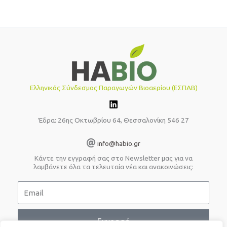
Ελληνικός Σύνδεσμος Παραγωγών Βιοαερίου (ΕΣΠΑΒ)
Έδρα: 26ης Οκτωβρίου 64, Θεσσαλονίκη 546 27
info@habio.gr
Κάντε την εγγραφή σας στο Newsletter μας για να
λαμβάνετε όλα τα τελευταία νέα και ανακοινώσεις:
E
m
a
i
Εγγραφή