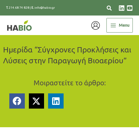
Μετάβαση
T.
214.68 74 828
|
E.
info@habio.gr
στο
περιεχόμενο
Menu
Ημερίδα “Σύγχρονες Προκλήσεις και
Λύσεις στην Παραγωγή Βιοαερίου”
Μοιραστείτε το άρθρο: