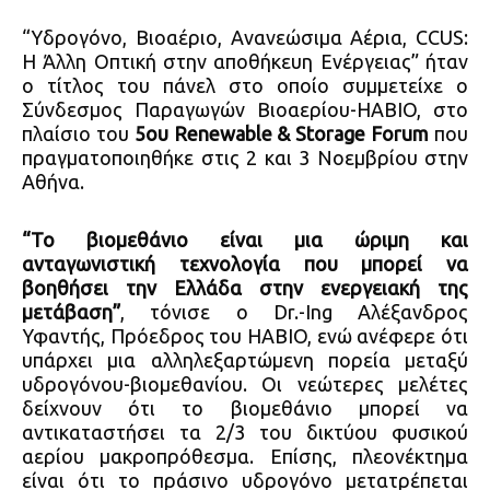
“Υδρογόνο, Βιοαέριο, Ανανεώσιμα Αέρια, CCUS:
Η Άλλη Οπτική στην αποθήκευη Ενέργειας” ήταν
ο τίτλος του πάνελ στο οποίο συμμετείχε ο
Σύνδεσμος Παραγωγών Βιοαερίου-HABIO, στο
πλαίσιο του
5ου Renewable & Storage Forum
που
πραγματοποιηθήκε στις 2 και 3 Νοεμβρίου στην
Αθήνα.
“Το βιομεθάνιο είναι μια ώριμη και
ανταγωνιστική τεχνολογία που μπορεί να
βοηθήσει την Ελλάδα στην ενεργειακή της
μετάβαση”
, τόνισε ο Dr.-Ing Αλέξανδρος
Υφαντής, Πρόεδρος του HABIO, ενώ ανέφερε ότι
υπάρχει μια αλληλεξαρτώμενη πορεία μεταξύ
υδρογόνου-βιομεθανίου. Οι νεώτερες μελέτες
δείχνουν ότι το βιομεθάνιο μπορεί να
αντικαταστήσει τα 2/3 του δικτύου φυσικού
αερίου μακροπρόθεσμα. Επίσης, πλεονέκτημα
είναι ότι το πράσινο υδρογόνο μετατρέπεται