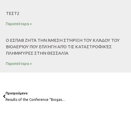
ΤΕΣΤ2
Περισσότερα »
Ο ΕΣΠΑΒ ΖΗΤΆ ΤΗΝ ΆΜΕΣΗ ΣΤΉΡΙΞΗ ΤΟΥ ΚΛΆΔΟΥ ΤΟΥ
ΒΙΟΑΕΡΊΟΥ ΠΟΥ ΕΠΛΉΓΗ ΑΠΌ ΤΙΣ ΚΑΤΑΣΤΡΟΦΙΚΈΣ
ΠΛΗΜΜΎΡΕΣ ΣΤΗΝ ΘΕΣΣΑΛΊΑ
Περισσότερα »
Prev
Προηγούμενο:
Results of the Conference “Biogas-Beyond Energy: Reforming Agriculture and Energy in Greece”