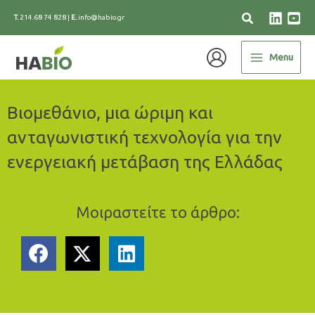
Skip
T.
214.68 74 828
|
E.
info@habio.gr
to
content
Menu
Βιομεθάνιο, μια ώριμη και
ανταγωνιστική τεχνολογία για την
ενεργειακή μετάβαση της Ελλάδας
Μοιραστείτε το άρθρο: