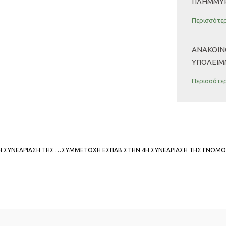
ΠΛΗΜΜΎΡ
Περισσότερ
ΑΝΑΚΟΊΝ
ΥΠΟΛΕΊΜ
Περισσότερ
ΣΥΜΜΕΤΟΧΗ DR. ING. ΑΛΕΞΑΝΔΡΟΥ ΥΦΑΝΤΗ, ΠΡΟΕΔΡΟΥ ΕΣΠΑΒ, ΣΤΗΝ 1Η ΣΥΝΕΔΡΙΑΣΗ ΤΗΣ ΥΠΟΟΜΑΔΑΣ ΕΡΓΑΣΙΑΣ ΤΟΥ ΥΠΟΥΡΓΕΙΟΥ ΠΕΡΙΒΑΛΛΟΝΤΟΣ ΚΑΙ ΕΝΕΡΓΕΙΑΣ ΓΙΑ ΤΗΝ ΕΦΑΡΜΟΓΗ ΤΩΝ ΑΡΧΩΝ ΤΗΣ ΚΥΚΛΙΚΗΣ ΟΙΚΟΝΟΜΙΑΣ ΣΤΗΝ ΑΞΙΟΠΟΙΗΣΗ ΒΙΟΜΑΖΑΣ.