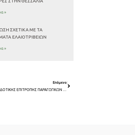
ΕΣ ΣΤΗΝ ΘΕΣΣΑΛΊΑ
α »
ΩΣΗ ΣΧΕΤΙΚΆ ΜΕ ΤΑ
ΜΑΤΑ ΕΛΑΙΟΤΡΙΒΕΊΩΝ
α »
Next
Επόμενο:
ΣΥΜΜΕΤΟΧΗ ΕΣΠΑΒ ΣΤΗΝ 4Η ΣΥΝΕΔΡΙΑΣΗ ΤΗΣ ΓΝΩΜΟΔΟΤΙΚΗΣ ΕΠΙΤΡΟΠΗΣ ΠΑΡΑΓΩΓΙΚΩΝ ΦΟΡΕΩΝ ΓΙΑ ΤΗΝ ΚΥΚΛΙΚΗ ΟΙΚΟΝΟΜΙΑ ΤΟΥ ΥΠΟΥΡΓΕΙΟΥ ΠΕΡΙΒΑΛΛΟΝΤΟΣ ΚΑΙ ΕΝΕΡΓΕΙΑΣ