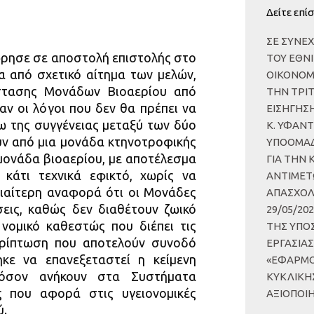
Δείτε επίσ
ΣΕ ΣΥΝΕΧ
ρησε σε αποστολή επιστολής στο
ΤΟΥ ΕΘΝ
α από σχετικό αίτημα των μελών,
ΟΙΚΟΝΟΜΙ
όστασης Μονάδων Βιοαερίου από
ΤΗΝ ΤΡΙΤ
 οι λόγοι που δεν θα πρέπει να
ΕΙΣΗΓΗΣ
ω της συγγένειας μεταξύ των δύο
Κ. ΥΦΑΝΤ
ν από μια μονάδα κτηνοτροφικής
ΥΠΟΟΜΑΔ
μονάδα βιοαερίου, με αποτέλεσμα
ΓΙΑ ΤΗΝ
κάτι τεχνικά εφικτό, χωρίς να
ΑΝΤΙΜΕΤ
 ιδιαίτερη αναφορά ότι οι Μονάδες
ΑΠΑΣΧΟΛ
εις, καθώς δεν διαθέτουν ζωικό
29/05/20
νομικό καθεστώς που διέπει τις
ΤΗΣ ΥΠΟ
ερίπτωση που αποτελούν συνοδό
ΕΡΓΑΣΙΑ
κε να επανεξεταστεί η κείμενη
«ΕΦΑΡΜΟ
όσον ανήκουν στα Συστήματα
ΚΥΚΛΙΚΗ
ς που αφορά στις υγειονομικές
ΑΞΙΟΠΟΙΗ
ύ.