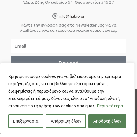
Έδρα: 26ης Οκτωβρίου 64, Θεσσαλονίκη 546 27
info@habio.gr
Κάντε την εγγραφή σας στο Newsletter μας για να
λαμβάνετε όλα τα τελευταία νέα και ανακοινώσεις:
E
m
a
i
Εγγραφή
l
Χρησιμοποιούμε cookies για να βελτιώσουμε την εμπειρία
περιήγησής σας, να προβάλλουμε εξατομικευμένες
διαφημίσεις ή περιεχόμενο και να αναλύουμε την
επισκεψιμότητά μας. Κάνοντας κλικ στο "Αποδοχή όλων",
Πολιτική απορρήτου
συναινείτε στη χρήση των cookies από εμάς.
Ενημέρωση περί προστασίας προσωπικών δεδομένων
Περισσότερα
Επικοινωνία
Επεξεργασία
Απόρριψη όλων
Αποδοχή όλων
Copyright © 2026 Ελληνικός Σύνδεσμος Παραγωγών Βιοαερίου - ΕΣΠΑΒ |
Powered by D4